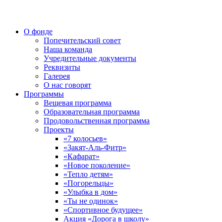
О фонде
Попечительский совет
Наша команда
Учредительные документы
Реквизиты
Галерея
О нас говорят
Программы
Вещевая программа
Образовательная программа
Продовольственная программа
Проекты
«7 колосьев»
«Закят-Аль-Фитр»
«Кафарат»
«Новое поколение»
«Тепло детям»
«Погорельцы»
«Улыбка в дом»
«Ты не одинок»
«Спортивное будущее»
Акция «Дорога в школу»