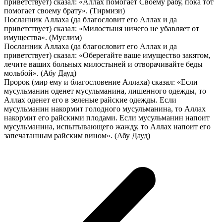
приветствует) сказал: «Аллах помогает Своему рабу, пока тот
помогает своему брату». (Тирмизи)
Посланник Аллаха (да благословит его Аллах и да
приветствует) сказал: «Милостыня ничего не убавляет от
имущества». (Муслим)
Посланник Аллаха (да благословит его Аллах и да
приветствует) сказал: «Оберегайте ваше имущество закятом,
лечите ваших больных милостыней и отворачивайте беды
мольбой». (Абу Дауд)
Пророк (мир ему и благословение Аллаха) сказал: «Если
мусульманин оденет мусульманина, лишенного одежды, то
Аллах оденет его в зеленые райские одежды. Если
мусульманин накормит голодного мусульманина, то Аллах
накормит его райскими плодами. Если мусульманин напоит
мусульманина, испытывающего жажду, то Аллах напоит его
запечатанным райским вином». (Абу Дауд)