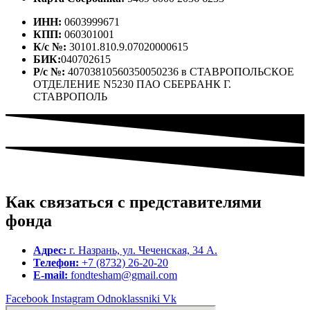
ИНН:
0603999671
КПП:
060301001
К/с №:
30101.810.9.07020000615
БИК:
040702615
Р/с №:
40703810560350050236 в СТАВРОПОЛЬСКОЕ
ОТДЕЛЕНИЕ N5230 ПАО СБЕРБАНК Г.
СТАВРОПОЛЬ
Как связаться с представителями
фонда
Адрес:
г. Назрань, ул. Чеченская, 34 А.
Телефон:
+7 (8732) 26-20-20
E-mail:
fondtesham@gmail.com
Facebook
Instagram
Odnoklassniki
Vk