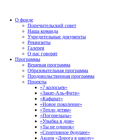
О фонде
Попечительский совет
Наша команда
Учредительные документы
Реквизиты
Галерея
О нас говорят
Программы
Вещевая программа
Образовательная программа
Продовольственная программа
Проекты
«7 колосьев»
«Закят-Аль-Фитр»
«Кафарат»
«Новое поколение»
«Тепло детям»
«Погорельцы»
«Улыбка в дом»
«Ты не одинок»
«Спортивное будущее»
Акция «Дорога в школу»