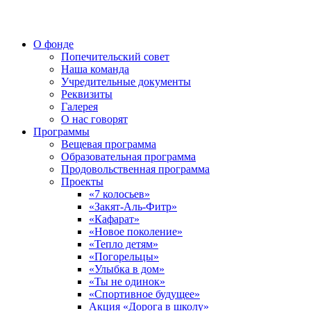
О фонде
Попечительский совет
Наша команда
Учредительные документы
Реквизиты
Галерея
О нас говорят
Программы
Вещевая программа
Образовательная программа
Продовольственная программа
Проекты
«7 колосьев»
«Закят-Аль-Фитр»
«Кафарат»
«Новое поколение»
«Тепло детям»
«Погорельцы»
«Улыбка в дом»
«Ты не одинок»
«Спортивное будущее»
Акция «Дорога в школу»