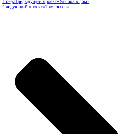
Пред.
Предыдущий проект
«Улыбка в дом»
Следующий проект
«7 колосьев»