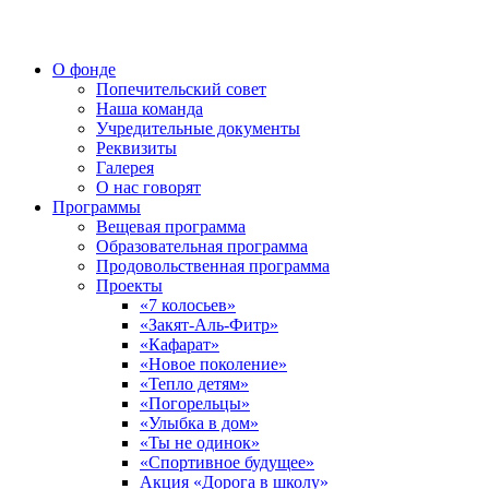
О фонде
Попечительский совет
Наша команда
Учредительные документы
Реквизиты
Галерея
О нас говорят
Программы
Вещевая программа
Образовательная программа
Продовольственная программа
Проекты
«7 колосьев»
«Закят-Аль-Фитр»
«Кафарат»
«Новое поколение»
«Тепло детям»
«Погорельцы»
«Улыбка в дом»
«Ты не одинок»
«Спортивное будущее»
Акция «Дорога в школу»