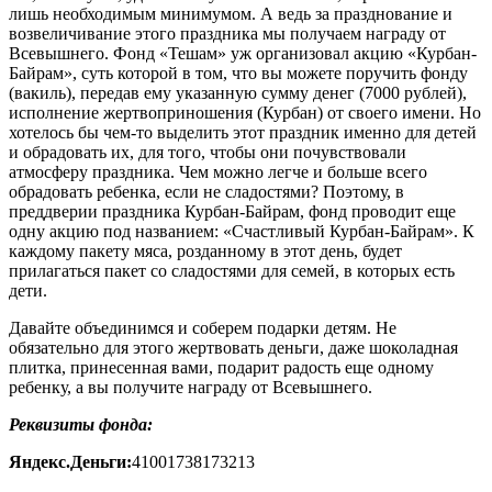
лишь необходимым минимумом. А ведь за празднование и
возвеличивание этого праздника мы получаем награду от
Всевышнего. Фонд «Тешам» уж организовал акцию «Курбан-
Байрам», суть которой в том, что вы можете поручить фонду
(вакиль), передав ему указанную сумму денег (7000 рублей),
исполнение жертвоприношения (Курбан) от своего имени. Но
хотелось бы чем-то выделить этот праздник именно для детей
и обрадовать их, для того, чтобы они почувствовали
атмосферу праздника. Чем можно легче и больше всего
обрадовать ребенка, если не сладостями? Поэтому, в
преддверии праздника Курбан-Байрам, фонд проводит еще
одну акцию под названием: «Счастливый Курбан-Байрам». К
каждому пакету мяса, розданному в этот день, будет
прилагаться пакет со сладостями для семей, в которых есть
дети.
Давайте объединимся и соберем подарки детям. Не
обязательно для этого жертвовать деньги, даже шоколадная
плитка, принесенная вами, подарит радость еще одному
ребенку, а вы получите награду от Всевышнего.
Реквизиты фонда:
Яндекс.Деньги:
41001738173213