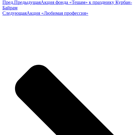
Пред.
Предыдущая
Акция фонда «Тешам» к празднику Курбан-
Байрам
Следующая
Акция «Любимая профессия»