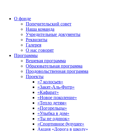
О фонде
Попечительский совет
Наша команда
Учредительные документы
Реквизиты
Галерея
О нас говорят
Программы
Вещевая программа
Образовательная программа
Продовольственная программа
Проекты
«7 колосьев»
«Закят-Аль-Фитр»
«Кафарат»
«Новое поколение»
«Тепло детям»
«Погорельцы»
«Улыбка в дом»
«Ты не одинок»
«Спортивное будущее»
Акция «Дорога в школу»