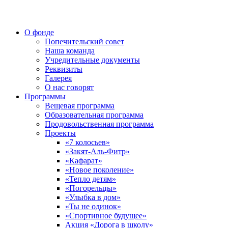
О фонде
Попечительский совет
Наша команда
Учредительные документы
Реквизиты
Галерея
О нас говорят
Программы
Вещевая программа
Образовательная программа
Продовольственная программа
Проекты
«7 колосьев»
«Закят-Аль-Фитр»
«Кафарат»
«Новое поколение»
«Тепло детям»
«Погорельцы»
«Улыбка в дом»
«Ты не одинок»
«Спортивное будущее»
Акция «Дорога в школу»