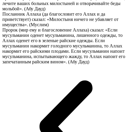
лечите ваших больных милостыней и отворачивайте беды
мольбой». (Абу Дауд)
Посланник Аллаха (да благословит его Аллах и да
приветствует) сказал: «Милостыня ничего не убавляет от
имущества». (Муслим)
Пророк (мир ему и благословение Аллаха) сказал: «Если
мусульманин оденет мусульманина, лишенного одежды, то
Аллах оденет его в зеленые райские одежды. Если
мусульманин накормит голодного мусульманина, то Аллах
накормит его райскими плодами. Если мусульманин напоит
мусульманина, испытывающего жажду, то Аллах напоит его
запечатанным райским вином». (Абу Дауд)