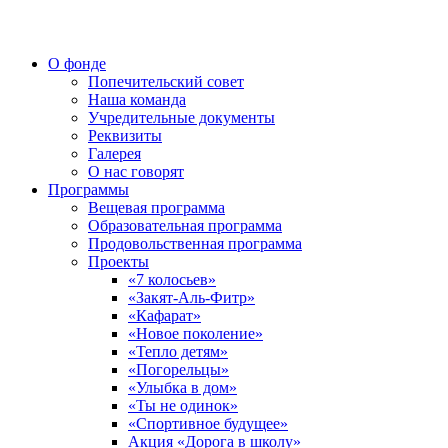
О фонде
Попечительский совет
Наша команда
Учредительные документы
Реквизиты
Галерея
О нас говорят
Программы
Вещевая программа
Образовательная программа
Продовольственная программа
Проекты
«7 колосьев»
«Закят-Аль-Фитр»
«Кафарат»
«Новое поколение»
«Тепло детям»
«Погорельцы»
«Улыбка в дом»
«Ты не одинок»
«Спортивное будущее»
Акция «Дорога в школу»