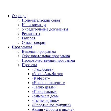
О фонде
Попечительский совет
Наша команда
Учредительные документы
Реквизиты
Галерея
О нас говорят
Программы
Вещевая программа
Образовательная программа
Продовольственная программа
Проекты
«7 колосьев»
«Закят-Аль-Фитр»
«Кафарат»
«Новое поколение»
«Тепло детям»
«Погорельцы»
«Улыбка в дом»
«Ты не одинок»
«Спортивное будущее»
Акция «Дорога в школу»