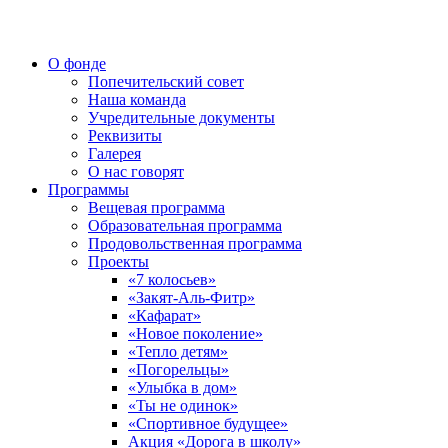
О фонде
Попечительский совет
Наша команда
Учредительные документы
Реквизиты
Галерея
О нас говорят
Программы
Вещевая программа
Образовательная программа
Продовольственная программа
Проекты
«7 колосьев»
«Закят-Аль-Фитр»
«Кафарат»
«Новое поколение»
«Тепло детям»
«Погорельцы»
«Улыбка в дом»
«Ты не одинок»
«Спортивное будущее»
Акция «Дорога в школу»