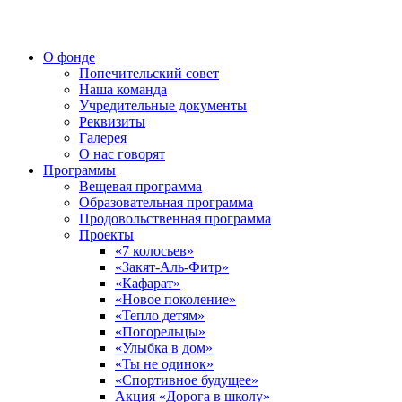
О фонде
Попечительский совет
Наша команда
Учредительные документы
Реквизиты
Галерея
О нас говорят
Программы
Вещевая программа
Образовательная программа
Продовольственная программа
Проекты
«7 колосьев»
«Закят-Аль-Фитр»
«Кафарат»
«Новое поколение»
«Тепло детям»
«Погорельцы»
«Улыбка в дом»
«Ты не одинок»
«Спортивное будущее»
Акция «Дорога в школу»