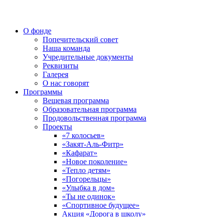
О фонде
Попечительский совет
Наша команда
Учредительные документы
Реквизиты
Галерея
О нас говорят
Программы
Вещевая программа
Образовательная программа
Продовольственная программа
Проекты
«7 колосьев»
«Закят-Аль-Фитр»
«Кафарат»
«Новое поколение»
«Тепло детям»
«Погорельцы»
«Улыбка в дом»
«Ты не одинок»
«Спортивное будущее»
Акция «Дорога в школу»