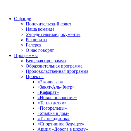
О фонде
Попечительский совет
Наша команда
Учредительные документы
Реквизиты
Галерея
О нас говорят
Программы
Вещевая программа
Образовательная программа
Продовольственная программа
Проекты
«7 колосьев»
«Закят-Аль-Фитр»
«Кафарат»
«Новое поколение»
«Тепло детям»
«Погорельцы»
«Улыбка в дом»
«Ты не одинок»
«Спортивное будущее»
Акция «Дорога в школу»