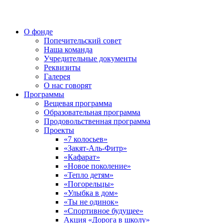
О фонде
Попечительский совет
Наша команда
Учредительные документы
Реквизиты
Галерея
О нас говорят
Программы
Вещевая программа
Образовательная программа
Продовольственная программа
Проекты
«7 колосьев»
«Закят-Аль-Фитр»
«Кафарат»
«Новое поколение»
«Тепло детям»
«Погорельцы»
«Улыбка в дом»
«Ты не одинок»
«Спортивное будущее»
Акция «Дорога в школу»