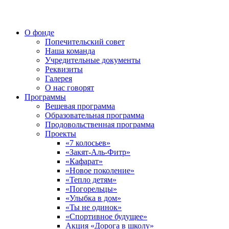
О фонде
Попечительский совет
Наша команда
Учредительные документы
Реквизиты
Галерея
О нас говорят
Программы
Вещевая программа
Образовательная программа
Продовольственная программа
Проекты
«7 колосьев»
«Закят-Аль-Фитр»
«Кафарат»
«Новое поколение»
«Тепло детям»
«Погорельцы»
«Улыбка в дом»
«Ты не одинок»
«Спортивное будущее»
Акция «Дорога в школу»