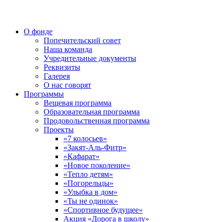
О фонде
Попечительский совет
Наша команда
Учредительные документы
Реквизиты
Галерея
О нас говорят
Программы
Вещевая программа
Образовательная программа
Продовольственная программа
Проекты
«7 колосьев»
«Закят-Аль-Фитр»
«Кафарат»
«Новое поколение»
«Тепло детям»
«Погорельцы»
«Улыбка в дом»
«Ты не одинок»
«Спортивное будущее»
Акция «Дорога в школу»