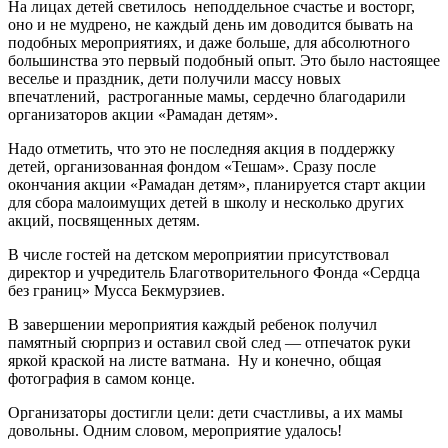
На лицах детей светилось неподдельное счастье и восторг,
оно и не мудрено, не каждый день им доводится бывать на
подобных мероприятиях, и даже больше, для абсолютного
большинства это первый подобный опыт. Это было настоящее
веселье и праздник, дети получили массу новых
впечатлений, растроганные мамы, сердечно благодарили
организаторов акции «Рамадан детям».
Надо отметить, что это не последняя акция в поддержку
детей, организованная фондом «Тешам». Сразу после
окончания акции «Рамадан детям», планируется старт акции
для сбора малоимущих детей в школу и несколько других
акций, посвященных детям.
В числе гостей на детском мероприятии присутствовал
директор и учредитель Благотворительного Фонда «Сердца
без границ» Мусса Бекмурзиев.
В завершении мероприятия каждый ребенок получил
памятный сюрприз и оставил свой след — отпечаток руки
яркой краской на листе ватмана. Ну и конечно, общая
фотография в самом конце.
Организаторы достигли цели: дети счастливы, а их мамы
довольны. Одним словом, мероприятие удалось!