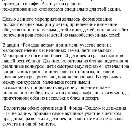
проходило в кафе «Алатау» на средства
пожертвованные спонсорами специально для этой акции.
Целью данного мероприятия являлось формирование
положительных эмоций у детей, привлечение внимание
общественности к нуждам детей-сирот, детей, оставшихся без
попечения родителей и детей из малообеспеченных семей.
В акции «Рамадан детям» принимали участие дети из
малообеспеченных и неполных семей, дети-инвалиды.
Мероприятие посетили более 50 детишек из разных концов
нашей республики. Для них волонтеры из Фонда подготовили
различные конкурсы: дети смотрели мультфильм , отвечали на
вопросы викторины и получали за это призы, играли в
шуточные игры, рисовали, водили хороводы. В перерывах
между конкурсами, маленькие гости имели
возможность попробовать вкусное угощение и даже
полноценно пообедать, для них повара кафе, по заказу Фонда,
приготовили обед из нескольких блюд и десерт.
Волонтеры обеих организаций, Фонда «Тешам» и движения
«Ты не один», приняли самое активное участие в детском
празднике, развлекали детишек, играли с ними и не давали
скучать ни одной минуты.