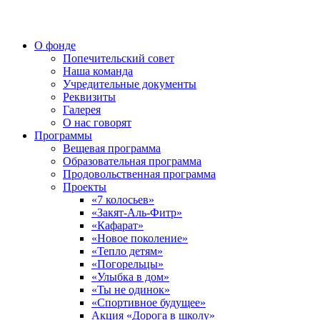
О фонде
Попечительский совет
Наша команда
Учредительные документы
Реквизиты
Галерея
О нас говорят
Программы
Вещевая программа
Образовательная программа
Продовольственная программа
Проекты
«7 колосьев»
«Закят-Аль-Фитр»
«Кафарат»
«Новое поколение»
«Тепло детям»
«Погорельцы»
«Улыбка в дом»
«Ты не одинок»
«Спортивное будущее»
Акция «Дорога в школу»