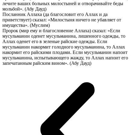
лечите ваших больных милостыней и отворачивайте беды
мольбой». (Абу Дауд)
Посланник Аллаха (да благословит его Аллах и да
приветствует) сказал: «Милостыня ничего не убавляет от
имущества». (Муслим)
Пророк (мир ему и благословение Аллаха) сказал: «Если
мусульманин оденет мусульманина, лишенного одежды, то
Аллах оденет его в зеленые райские одежды. Если
мусульманин накормит голодного мусульманина, то Аллах
накормит его райскими плодами. Если мусульманин напоит
мусульманина, испытывающего жажду, то Аллах напоит его
запечатанным райским вином». (Абу Дауд)