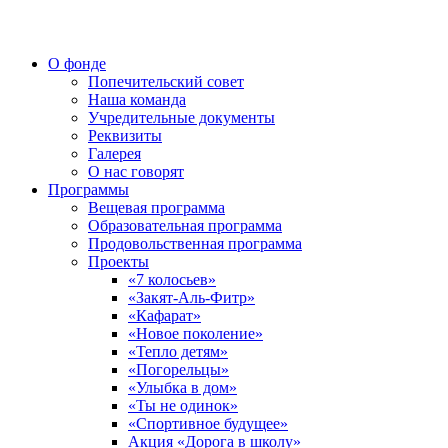
О фонде
Попечительский совет
Наша команда
Учредительные документы
Реквизиты
Галерея
О нас говорят
Программы
Вещевая программа
Образовательная программа
Продовольственная программа
Проекты
«7 колосьев»
«Закят-Аль-Фитр»
«Кафарат»
«Новое поколение»
«Тепло детям»
«Погорельцы»
«Улыбка в дом»
«Ты не одинок»
«Спортивное будущее»
Акция «Дорога в школу»