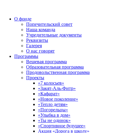
О фонде
Попечительский совет
Наша команда
Учредительные документы
Реквизиты
Галерея
О нас говорят
Программы
Вещевая программа
Образовательная программа
Продовольственная программа
Проекты
«7 колосьев»
«Закят-Аль-Фитр»
«Кафарат»
«Новое поколение»
«Тепло детям»
«Погорельцы»
«Улыбка в дом»
«Ты не одинок»
«Спортивное будущее»
Акция «Дорога в школу»