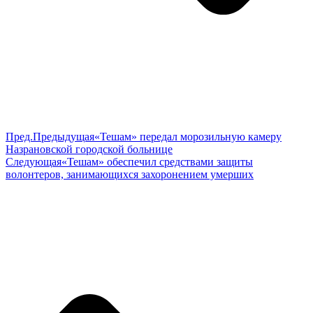
Пред.
Предыдущая
«Тешам» передал морозильную камеру
Назрановской городской больнице
Следующая
«Тешам» обеспечил средствами защиты
волонтеров, занимающихся захоронением умерших