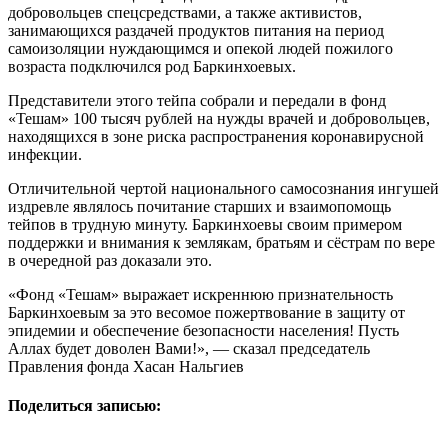
добровольцев спецсредствами, а также активистов,
занимающихся раздачей продуктов питания на период
самоизоляции нуждающимся и опекой людей пожилого
возраста подключился род Баркинхоевых.
Представители этого тейпа собрали и передали в фонд
«Тешам» 100 тысяч рублей на нужды врачей и добровольцев,
находящихся в зоне риска распространения коронавирусной
инфекции.
Отличительной чертой национального самосознания ингушей
издревле являлось почитание старших и взаимопомощь
тейпов в трудную минуту. Баркинхоевы своим примером
поддержки и внимания к землякам, братьям и сёстрам по вере
в очередной раз доказали это.
«Фонд «Тешам» выражает искреннюю признательность
Баркинхоевым за это весомое пожертвование в защиту от
эпидемии и обеспечение безопасности населения! Пусть
Аллах будет доволен Вами!», — сказал председатель
Правления фонда Хасан Нальгиев
Поделиться записью: