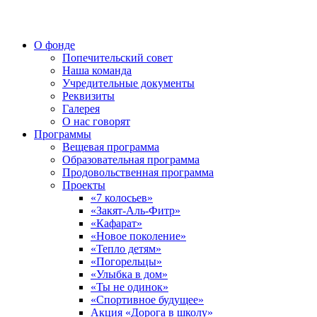
О фонде
Попечительский совет
Наша команда
Учредительные документы
Реквизиты
Галерея
О нас говорят
Программы
Вещевая программа
Образовательная программа
Продовольственная программа
Проекты
«7 колосьев»
«Закят-Аль-Фитр»
«Кафарат»
«Новое поколение»
«Тепло детям»
«Погорельцы»
«Улыбка в дом»
«Ты не одинок»
«Спортивное будущее»
Акция «Дорога в школу»