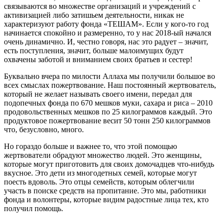
связываются во множестве организаций и учреждений с
активизацией либо затишьем деятельности, никак не
характеризуют работу фонда «ТЕШАМ». Если у кого-то год
начинается спокойно и размеренно, то у нас 2018-ый начался
очень динамично. И, честно говоря, нас это радует – значит,
есть поступления, значит, больше малоимущих будут
охвачены заботой и вниманием своих братьев и сестер!
Буквально вчера по милости Аллаха мы получили большое во
всех смыслах пожертвование. Наш постоянный жертвователь,
который не желает называть своего имени, передал для
подопечных фонда по 670 мешков муки, сахара и риса – 2010
продовольственных мешков по 25 килограммов каждый. Это
продуктовое пожертвование весит 50 тонн 250 килограммов
что, безусловно, много.
Но гораздо больше и важнее то, что этой помощью
жертвователи обрадуют множество людей. Это женщины,
которые могут приготовить для своих домочадцев что-нибудь
вкусное. Это дети из многодетных семей, которые могут
поесть вдоволь. Это отцы семейств, которым облегчили
участь в поиске средств на пропитание. Это мы, работники
фонда и волонтеры, которые видим радостные лица тех, кто
получил помощь.