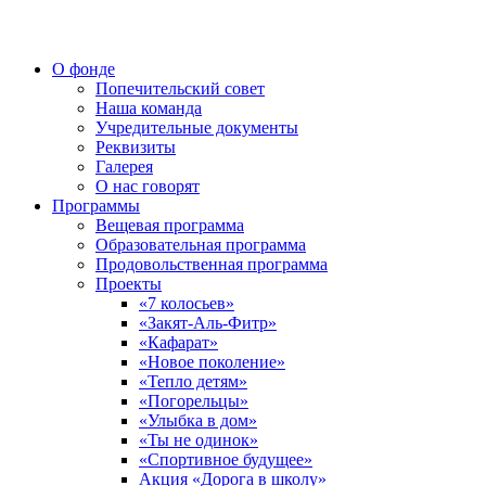
О фонде
Попечительский совет
Наша команда
Учредительные документы
Реквизиты
Галерея
О нас говорят
Программы
Вещевая программа
Образовательная программа
Продовольственная программа
Проекты
«7 колосьев»
«Закят-Аль-Фитр»
«Кафарат»
«Новое поколение»
«Тепло детям»
«Погорельцы»
«Улыбка в дом»
«Ты не одинок»
«Спортивное будущее»
Акция «Дорога в школу»