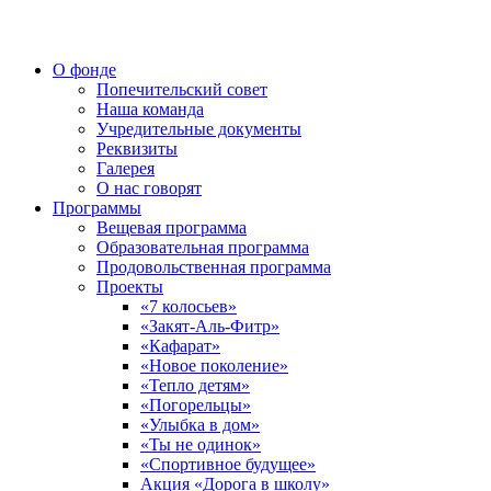
О фонде
Попечительский совет
Наша команда
Учредительные документы
Реквизиты
Галерея
О нас говорят
Программы
Вещевая программа
Образовательная программа
Продовольственная программа
Проекты
«7 колосьев»
«Закят-Аль-Фитр»
«Кафарат»
«Новое поколение»
«Тепло детям»
«Погорельцы»
«Улыбка в дом»
«Ты не одинок»
«Спортивное будущее»
Акция «Дорога в школу»