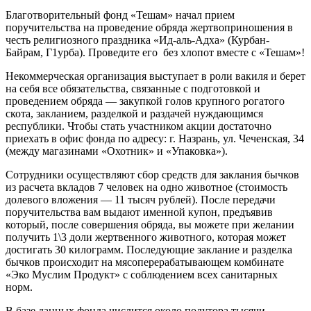
Благотворительный фонд «Тешам» начал прием
поручительства на проведение обряда жертвоприношения в
честь религиозного праздника «Ид-аль-Адха» (Курбан-
Байрам, Г1урба). Проведите его без хлопот вместе с «Тешам»!
Некоммерческая организация выступает в роли вакиля и берет
на себя все обязательства, связанные с подготовкой и
проведением обряда — закупкой голов крупного рогатого
скота, закланием, разделкой и раздачей нуждающимся
республики. Чтобы стать участником акции достаточно
приехать в офис фонда по адресу: г. Назрань, ул. Чеченская, 34
(между магазинами «Охотник» и «Упаковка»).
Сотрудники осуществляют сбор средств для заклания бычков
из расчета вкладов 7 человек на одно животное (стоимость
долевого вложения — 11 тысяч рублей). После передачи
поручительства вам выдают именной купон, предъявив
который, после совершения обряда, вы можете при желании
получить 1\3 доли жертвенного животного, которая может
достигать 30 килограмм. Последующие заклание и разделка
бычков происходит на мясоперерабатывающем комбинате
«Эко Муслим Продукт» с соблюдением всех санитарных
норм.
В базе данных фонда числится около полутора тысячи