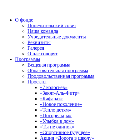
О фонде
Попечительский совет
Наша команда
Учредительные документы
Реквизиты
Галерея
О нас говорят
Программы
Вещевая программа
Образовательная программа
Продовольственная программа
Проекты
«7 колосьев»
«Закят-Аль-Фитр»
«Кафарат»
«Новое поколение»
«Тепло детям»
«Погорельцы»
«Улыбка в дом»
«Ты не одинок»
«Спортивное будущее»
Акция «Дорога в школу»