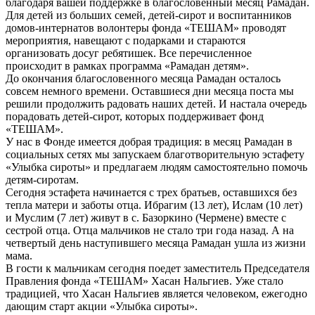
благодаря вашей поддержке в благословенный месяц Рамадан.
Для детей из больших семей, детей-сирот и воспитанников
домов-интернатов волонтеры фонда «ТЕШАМ» проводят
мероприятия, навещают с подарками и стараются
организовать досуг ребятишек. Все перечисленное
происходит в рамках программа «Рамадан детям».
До окончания благословенного месяца Рамадан осталось
совсем немного времени. Оставшиеся дни месяца поста мы
решили продолжить радовать наших детей. И настала очередь
порадовать детей-сирот, которых поддерживает фонд
«ТЕШАМ».
У нас в Фонде имеется добрая традиция: в месяц Рамадан в
социальных сетях мы запускаем благотворительную эстафету
«Улыбка сироты» и предлагаем людям самостоятельно помочь
детям-сиротам.
Сегодня эстафета начинается с трех братьев, оставшихся без
тепла матери и заботы отца. Ибрагим (13 лет), Ислам (10 лет)
и Муслим (7 лет) живут в с. Базоркино (Чермене) вместе с
сестрой отца. Отца мальчиков не стало три года назад. А на
четвертый день наступившего месяца Рамадан ушла из жизни
мама.
В гости к мальчикам сегодня поедет заместитель Председателя
Правления фонда «ТЕШАМ» Хасан Нальгиев. Уже стало
традицией, что Хасан Нальгиев является человеком, ежегодно
дающим старт акции «Улыбка сироты».