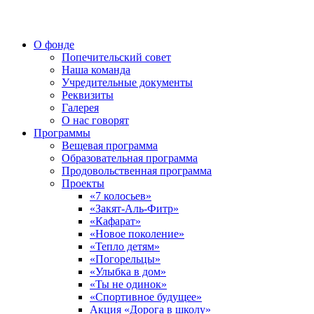
О фонде
Попечительский совет
Наша команда
Учредительные документы
Реквизиты
Галерея
О нас говорят
Программы
Вещевая программа
Образовательная программа
Продовольственная программа
Проекты
«7 колосьев»
«Закят-Аль-Фитр»
«Кафарат»
«Новое поколение»
«Тепло детям»
«Погорельцы»
«Улыбка в дом»
«Ты не одинок»
«Спортивное будущее»
Акция «Дорога в школу»