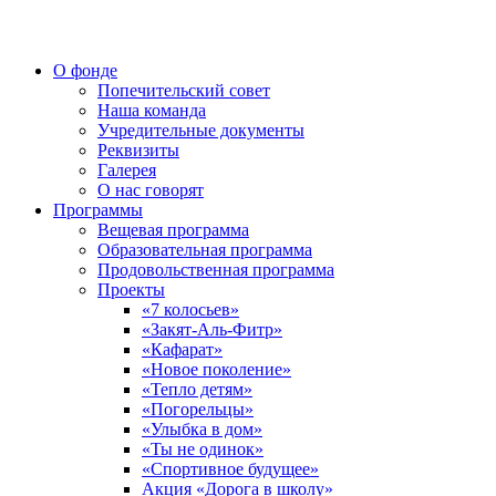
О фонде
Попечительский совет
Наша команда
Учредительные документы
Реквизиты
Галерея
О нас говорят
Программы
Вещевая программа
Образовательная программа
Продовольственная программа
Проекты
«7 колосьев»
«Закят-Аль-Фитр»
«Кафарат»
«Новое поколение»
«Тепло детям»
«Погорельцы»
«Улыбка в дом»
«Ты не одинок»
«Спортивное будущее»
Акция «Дорога в школу»