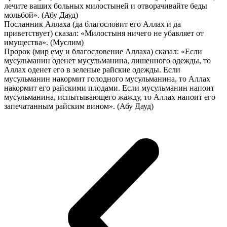
лечите ваших больных милостыней и отворачивайте беды
мольбой». (Абу Дауд)
Посланник Аллаха (да благословит его Аллах и да
приветствует) сказал: «Милостыня ничего не убавляет от
имущества». (Муслим)
Пророк (мир ему и благословение Аллаха) сказал: «Если
мусульманин оденет мусульманина, лишенного одежды, то
Аллах оденет его в зеленые райские одежды. Если
мусульманин накормит голодного мусульманина, то Аллах
накормит его райскими плодами. Если мусульманин напоит
мусульманина, испытывающего жажду, то Аллах напоит его
запечатанным райским вином». (Абу Дауд)