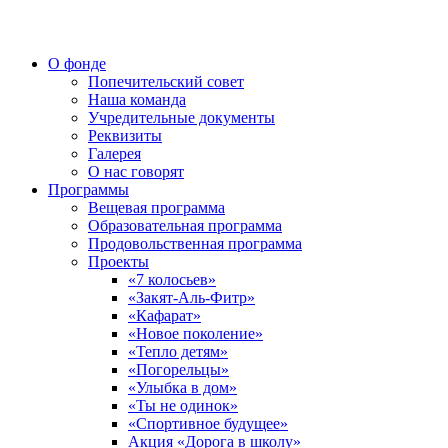
О фонде
Попечительский совет
Наша команда
Учредительные документы
Реквизиты
Галерея
О нас говорят
Программы
Вещевая программа
Образовательная программа
Продовольственная программа
Проекты
«7 колосьев»
«Закят-Аль-Фитр»
«Кафарат»
«Новое поколение»
«Тепло детям»
«Погорельцы»
«Улыбка в дом»
«Ты не одинок»
«Спортивное будущее»
Акция «Дорога в школу»