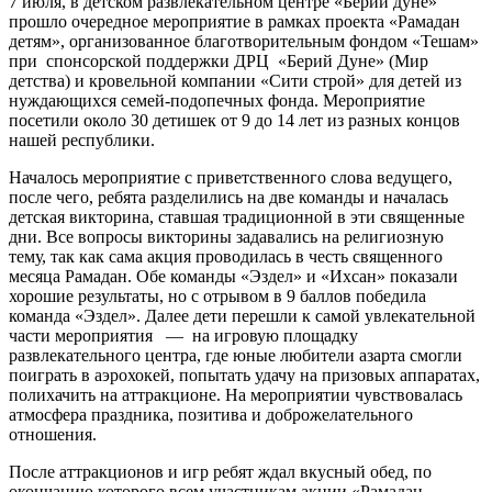
7 июля, в детском развлекательном центре «Берий дуне»
прошло очередное мероприятие в рамках проекта «Рамадан
детям», организованное благотворительным фондом «Тешам»
при спонсорской поддержки ДРЦ «Берий Дуне» (Мир
детства) и кровельной компании «Сити строй» для детей из
нуждающихся семей-подопечных фонда. Мероприятие
посетили около 30 детишек от 9 до 14 лет из разных концов
нашей республики.
Началось мероприятие с приветственного слова ведущего,
после чего, ребята разделились на две команды и началась
детская викторина, ставшая традиционной в эти священные
дни. Все вопросы викторины задавались на религиозную
тему, так как сама акция проводилась в честь священного
месяца Рамадан. Обе команды «Эздел» и «Ихсан» показали
хорошие результаты, но с отрывом в 9 баллов победила
команда «Эздел». Далее дети перешли к самой увлекательной
части мероприятия — на игровую площадку
развлекательного центра, где юные любители азарта смогли
поиграть в аэрохокей, попытать удачу на призовых аппаратах,
полихачить на аттракционе. На мероприятии чувствовалась
атмосфера праздника, позитива и доброжелательного
отношения.
После аттракционов и игр ребят ждал вкусный обед, по
окончанию которого всем участникам акции «Рамадан —