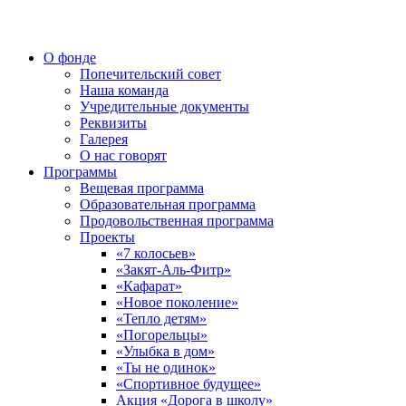
О фонде
Попечительский совет
Наша команда
Учредительные документы
Реквизиты
Галерея
О нас говорят
Программы
Вещевая программа
Образовательная программа
Продовольственная программа
Проекты
«7 колосьев»
«Закят-Аль-Фитр»
«Кафарат»
«Новое поколение»
«Тепло детям»
«Погорельцы»
«Улыбка в дом»
«Ты не одинок»
«Спортивное будущее»
Акция «Дорога в школу»