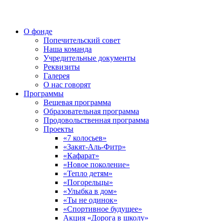
О фонде
Попечительский совет
Наша команда
Учредительные документы
Реквизиты
Галерея
О нас говорят
Программы
Вещевая программа
Образовательная программа
Продовольственная программа
Проекты
«7 колосьев»
«Закят-Аль-Фитр»
«Кафарат»
«Новое поколение»
«Тепло детям»
«Погорельцы»
«Улыбка в дом»
«Ты не одинок»
«Спортивное будущее»
Акция «Дорога в школу»