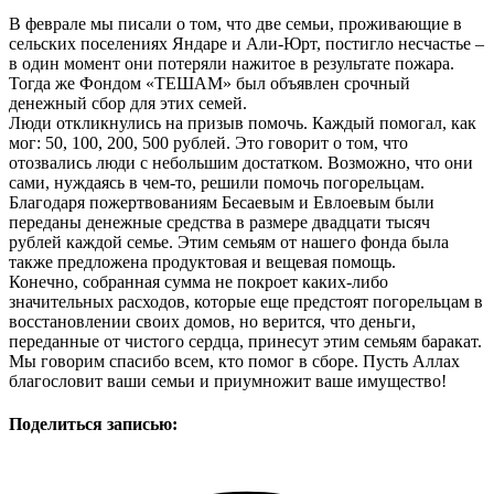
В феврале мы писали о том, что две семьи, проживающие в
сельских поселениях Яндаре и Али-Юрт, постигло несчастье –
в один момент они потеряли нажитое в результате пожара.
Тогда же Фондом «ТЕШАМ» был объявлен срочный
денежный сбор для этих семей.
Люди откликнулись на призыв помочь. Каждый помогал, как
мог: 50, 100, 200, 500 рублей. Это говорит о том, что
отозвались люди с небольшим достатком. Возможно, что они
сами, нуждаясь в чем-то, решили помочь погорельцам.
Благодаря пожертвованиям Бесаевым и Евлоевым были
переданы денежные средства в размере двадцати тысяч
рублей каждой семье. Этим семьям от нашего фонда была
также предложена продуктовая и вещевая помощь.
Конечно, собранная сумма не покроет каких-либо
значительных расходов, которые еще предстоят погорельцам в
восстановлении своих домов, но верится, что деньги,
переданные от чистого сердца, принесут этим семьям баракат.
Мы говорим спасибо всем, кто помог в сборе. Пусть Аллах
благословит ваши семьи и приумножит ваше имущество!
Поделиться записью: