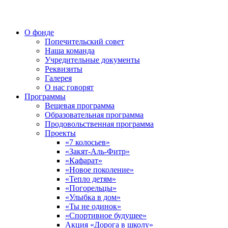
О фонде
Попечительский совет
Наша команда
Учредительные документы
Реквизиты
Галерея
О нас говорят
Программы
Вещевая программа
Образовательная программа
Продовольственная программа
Проекты
«7 колосьев»
«Закят-Аль-Фитр»
«Кафарат»
«Новое поколение»
«Тепло детям»
«Погорельцы»
«Улыбка в дом»
«Ты не одинок»
«Спортивное будущее»
Акция «Дорога в школу»