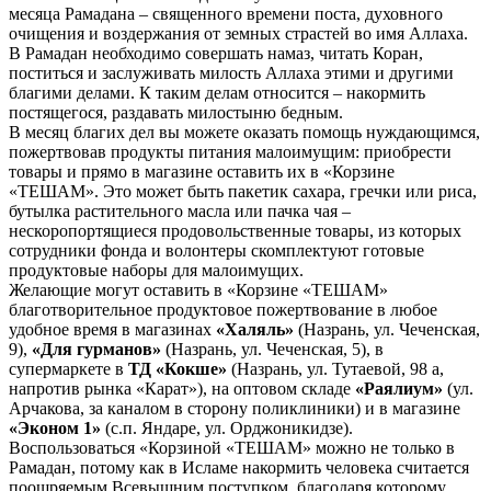
месяца Рамадана – священного времени поста, духовного
очищения и воздержания от земных страстей во имя Аллаха.
В Рамадан необходимо совершать намаз, читать Коран,
поститься и заслуживать милость Аллаха этими и другими
благими делами. К таким делам относится – накормить
постящегося, раздавать милостыню бедным.
В месяц благих дел вы можете оказать помощь нуждающимся,
пожертвовав продукты питания малоимущим: приобрести
товары и прямо в магазине оставить их в «Корзине
«ТЕШАМ». Это может быть пакетик сахара, гречки или риса,
бутылка растительного масла или пачка чая –
нескоропортящиеся продовольственные товары, из которых
сотрудники фонда и волонтеры скомплектуют готовые
продуктовые наборы для малоимущих.
Желающие могут оставить в «Корзине «ТЕШАМ»
благотворительное продуктовое пожертвование в любое
удобное время в магазинах
«Халяль»
(Назрань, ул. Чеченская,
9),
«Для гурманов»
(Назрань, ул. Чеченская, 5), в
супермаркете в
ТД «Кокше»
(Назрань, ул. Тутаевой, 98 а,
напротив рынка «Карат»), на оптовом складе
«Раялиум»
(ул.
Арчакова, за каналом в сторону поликлиники) и в магазине
«Эконом 1»
(с.п. Яндаре, ул. Орджоникидзе).
Воспользоваться «Корзиной «ТЕШАМ» можно не только в
Рамадан, потому как в Исламе накормить человека считается
поощряемым Всевышним поступком, благодаря которому