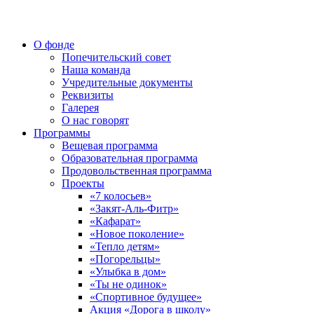
О фонде
Попечительский совет
Наша команда
Учредительные документы
Реквизиты
Галерея
О нас говорят
Программы
Вещевая программа
Образовательная программа
Продовольственная программа
Проекты
«7 колосьев»
«Закят-Аль-Фитр»
«Кафарат»
«Новое поколение»
«Тепло детям»
«Погорельцы»
«Улыбка в дом»
«Ты не одинок»
«Спортивное будущее»
Акция «Дорога в школу»