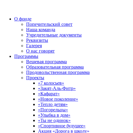
О фонде
Попечительский совет
Наша команда
Учредительные документы
Реквизиты
Галерея
О нас говорят
Программы
Вещевая программа
Образовательная программа
Продовольственная программа
Проекты
«7 колосьев»
«Закят-Аль-Фитр»
«Кафарат»
«Новое поколение»
«Тепло детям»
«Погорельцы»
«Улыбка в дом»
«Ты не одинок»
«Спортивное будущее»
Акция «Дорога в школу»