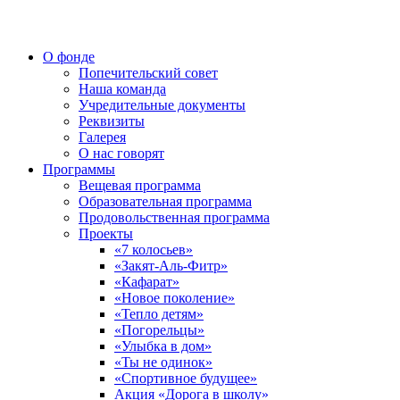
О фонде
Попечительский совет
Наша команда
Учредительные документы
Реквизиты
Галерея
О нас говорят
Программы
Вещевая программа
Образовательная программа
Продовольственная программа
Проекты
«7 колосьев»
«Закят-Аль-Фитр»
«Кафарат»
«Новое поколение»
«Тепло детям»
«Погорельцы»
«Улыбка в дом»
«Ты не одинок»
«Спортивное будущее»
Акция «Дорога в школу»