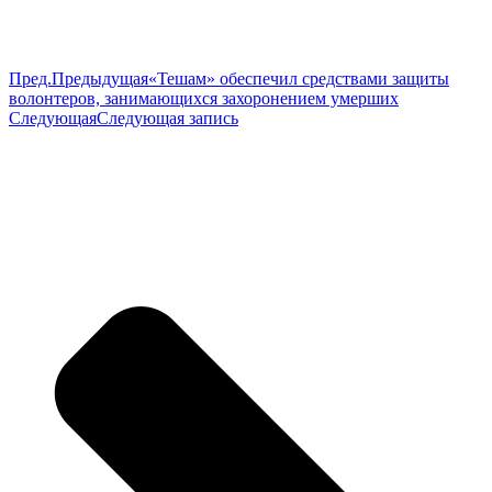
Пред.
Предыдущая
«Тешам» обеспечил средствами защиты
волонтеров, занимающихся захоронением умерших
Следующая
Следующая запись