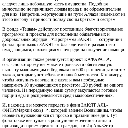
следует лишь небольшую часть имущества. Подобная
милостыню не причиняет людям вреда и не обременительна
для них. Напротив, жертвующие на пути Аллаха извлекают из
этого выгоду и приносят пользу своим братьям и сестрам.
В фонде «Тешам» действуют постоянные благотворительные
программы и проекты для исполнения обязательных и
добровольных обрядов. 📌Программа ЗАКЯТ — сотрудники
фонда принимают ЗАКЯТ от благодетелей и раздают его
нуждающимся, находящимся в очереди на получение помощи.
В организации также реализуется проект КАФАРАТ📌,
согласно которому вы можете произвести обязательную
выплату малоимущим и беднякам по 600 гр. пшеницы или тех
злаков, которые употребляют в нашей местности. К примеру,
чтобы искупить нарушение клятвы вам необходимо
накормить 10 нуждающихся с расчётом 120 рублей на одного
человека. На переданную вами сумму закупаются готовые
порции еды и распределяются среди малообеспеченных.
И, наконец, вы можете передать в фонд ЗАКЯТ АЛЬ-
ФИТР(Мархий сахь) 📌, который вменен Всевышним, чтобы
избавить нуждающихся от просьб в праздничные дни. Тут
фонд также выступает в роли уполномоченного лица и
производит прием средств от граждан, а в Ид Аль-Фитр