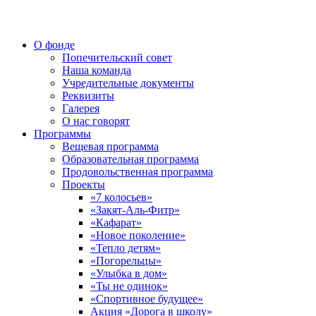
О фонде
Попечительский совет
Наша команда
Учредительные документы
Реквизиты
Галерея
О нас говорят
Программы
Вещевая программа
Образовательная программа
Продовольственная программа
Проекты
«7 колосьев»
«Закят-Аль-Фитр»
«Кафарат»
«Новое поколение»
«Тепло детям»
«Погорельцы»
«Улыбка в дом»
«Ты не одинок»
«Спортивное будущее»
Акция «Дорога в школу»