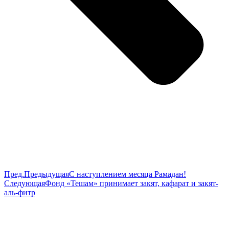
Пред.
Предыдущая
С наступлением месяца Рамадан!
Следующая
Фонд «Тешам» принимает закят, кафарат и закят-
аль-фитр