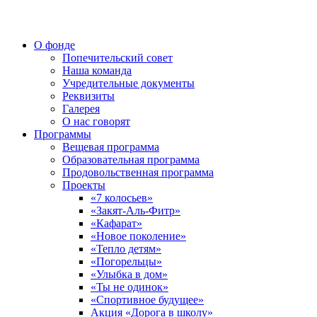
О фонде
Попечительский совет
Наша команда
Учредительные документы
Реквизиты
Галерея
О нас говорят
Программы
Вещевая программа
Образовательная программа
Продовольственная программа
Проекты
«7 колосьев»
«Закят-Аль-Фитр»
«Кафарат»
«Новое поколение»
«Тепло детям»
«Погорельцы»
«Улыбка в дом»
«Ты не одинок»
«Спортивное будущее»
Акция «Дорога в школу»