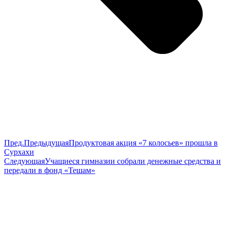
Пред.
Предыдущая
Продуктовая акция «7 колосьев» прошла в
Сурхахи
Следующая
Учащиеся гимназии собрали денежные средства и
передали в фонд «Тешам»