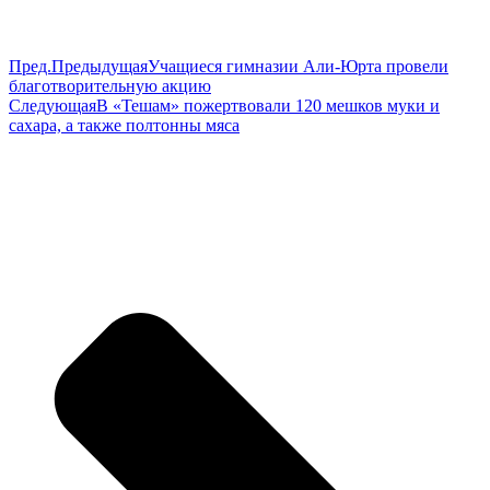
Пред.
Предыдущая
Учащиеся гимназии Али-Юрта провели
благотворительную акцию
Следующая
В «Тешам» пожертвовали 120 мешков муки и
сахара, а также полтонны мяса